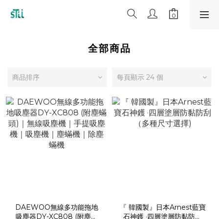
全部商品
商品排序
每頁顯示 24 個
DAEWOO無線多功能拖地
『 韓國製』日本Arnest藍寶
吸塵器DY-XC808 (附塵蟎
石神鑊 ·四層塗層防黏防刮