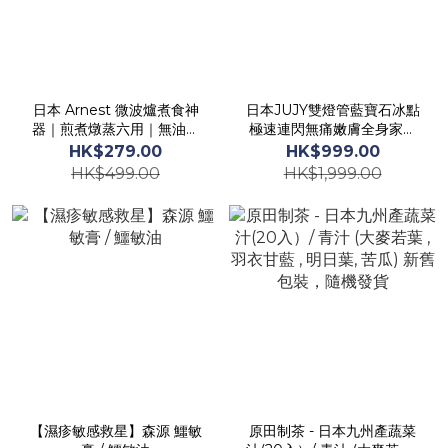
日本 Arnest 微波爐煮食神
日本JUJY雙燈管藍寶石冰點
器｜煎煮燉蒸六用｜無油煙
極速連閃無痛嫩膚全身家用
輕鬆煮食
脫毛儀 PRO 2.0
HK$279.00
HK$999.00
HK$499.00
HK$1,999.00
【濕疹敏感救星】森源 鱷敏
原田制茶 - 日本九州產蔬菜