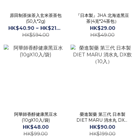
原田制茶抹茶入玄米茶茶包
『日本製』JHA 北海道黑豆
(50入*2g)
茶(4克*24茶包）
HK$40.90 ~ HK$219.00
HK$29.00
HK$594.00
HK$49.00
阿華師香醇健康黑豆水
榮進製藥 第三代 日本製
(10gX10入/袋)
DIET MARU 消水丸 DX飲
（10入）
HK$48.00
HK$90.00
HK$99.00
HK$199.00