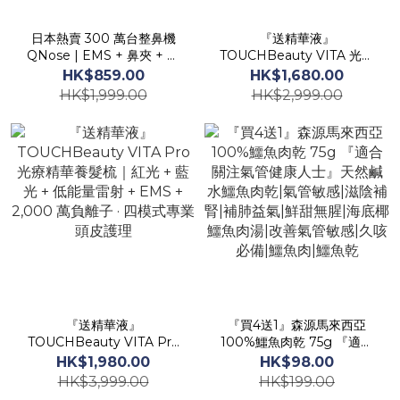
日本熱賣 300 萬台整鼻機
『送精華液』
QNose | EMS + 鼻夾 + 藍
TOUCHBeauty VITA 光能
光 LED | 10 分鐘打造精緻
養髮梳｜650nm 低能量雷
HK$859.00
HK$1,680.00
小鼻| 改善豬膽鼻肉肉鼻鼻翼
射 + 460nm 藍光 +
HK$1,999.00
HK$2,999.00
闊
660nm 紅光 + EMS +
1,000 萬負離子 · 四模式頭
皮護理
『送精華液』
『買4送1』森源馬來西亞
TOUCHBeauty VITA Pro
100%鱷魚肉乾 75g 『適合
光療精華養髮梳｜紅光 + 藍
關注氣管健康人士』天然鹹
HK$1,980.00
HK$98.00
光 + 低能量雷射 + EMS +
水鱷魚肉乾|氣管敏感|滋陰
HK$3,999.00
HK$199.00
2,000 萬負離子 · 四模式專
補腎|補肺益氣|鮮甜無腥|海