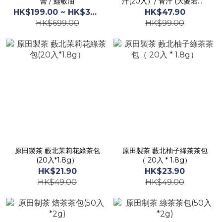
膏 / 鱷敏油
汁(20入）/ 青汁 (大麥若葉 ,
羽衣甘藍 , 明日葉, 苦瓜) 新
HK$199.00 ~ HK$399.00
HK$47.90
舊包裝，隨機發貨
HK$699.00
HK$99.00
原田製茶 藪北苿莉花綠茶包
原田製茶 藪北柚子綠茶茶包
(20入*1.8g）
（ 20入 * 1.8g）
HK$21.90
HK$23.90
HK$49.00
HK$49.00