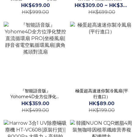
頭)｜無線吸塵機｜手提吸塵
（多種尺寸選擇)
HK$699.00
HK$309.00 ~ HK$379.00
機｜吸塵機｜塵蟎機｜除塵
HK$999.00
HK$699.00
蟎機
『智能語音版』
極蛋超高速迷你製冷風扇(平
Yohome4D全方位淨化雙
行進口）
控直流循環扇 PRO|坐檯風
HK$359.00
HK$89.00
扇|靜音省電空氣循環風扇|
HK$499.00
HK$199.00
廣角搖頭對流扇