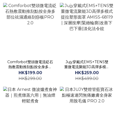
業頭皮護理
底椰鱷魚肉湯|改善氣管敏
感|久咳必備|鱷魚肉|鱷魚乾
Comforbot雙頭微電流砭石
Jujy穿戴式EMS+TENS雙
熱敷震動推刮點按全身多部
重微電流聚能3D高彈多模式
位祛濕通絡刮痧板PRO 2.0
提拉塑形面罩 AMISS-
HK$199.00
HK$259.00
68119 | 深層按摩|緊緻輪廓|
HK$299.00
HK$499.00
改善下巴下垂|淡化法令紋