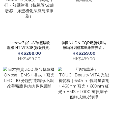
Harrow 3合1 UV除塵蟎吸
韓國NUON CQR燃脂4周裝
塵機 HT-VC608(原裝行貨)|
無咖啡因植萃纖維营养複配
8000Pa 大吸力・高頻拍
纖體丸
HK$288.00
HK$259.00
打・熱風除濕（抗氣管/皮膚
HK$499.00
HK$499.00
敏感、床墊梳化深層清潔推
薦）