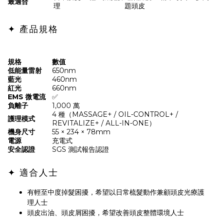
最適合
理
題頭皮
✦ 產品規格
規格
數值
低能量雷射
650nm
藍光
460nm
紅光
660nm
EMS 微電流
✅
負離子
1,000 萬
4 種（MASSAGE+ / OIL-CONTROL+ /
護理模式
REVITALIZE+ / ALL-IN-ONE）
機身尺寸
55 × 234 × 78mm
電源
充電式
安全認證
SGS 測試報告認證
✦ 適合人士
有輕至中度掉髮困擾，希望以日常梳髮動作兼顧頭皮光療護
理人士
頭皮出油、頭皮屑困擾，希望改善頭皮整體環境人士