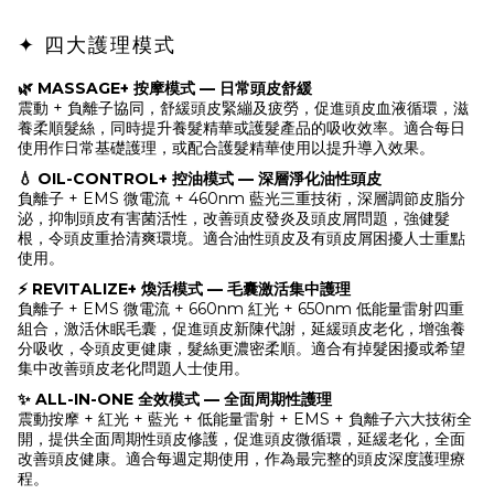
✦ 四大護理模式
🌿 MASSAGE+ 按摩模式 — 日常頭皮舒緩
震動 + 負離子協同，舒緩頭皮緊繃及疲勞，促進頭皮血液循環，滋
養柔順髮絲，同時提升養髮精華或護髮產品的吸收效率。適合每日
使用作日常基礎護理，或配合護髮精華使用以提升導入效果。
💧 OIL-CONTROL+ 控油模式 — 深層淨化油性頭皮
負離子 + EMS 微電流 + 460nm 藍光三重技術，深層調節皮脂分
泌，抑制頭皮有害菌活性，改善頭皮發炎及頭皮屑問題，強健髮
根，令頭皮重拾清爽環境。適合油性頭皮及有頭皮屑困擾人士重點
使用。
⚡ REVITALIZE+ 煥活模式 — 毛囊激活集中護理
負離子 + EMS 微電流 + 660nm 紅光 + 650nm 低能量雷射四重
組合，激活休眠毛囊，促進頭皮新陳代謝，延緩頭皮老化，增強養
分吸收，令頭皮更健康，髮絲更濃密柔順。適合有掉髮困擾或希望
集中改善頭皮老化問題人士使用。
✨ ALL-IN-ONE 全效模式 — 全面周期性護理
震動按摩 + 紅光 + 藍光 + 低能量雷射 + EMS + 負離子六大技術全
開，提供全面周期性頭皮修護，促進頭皮微循環，延緩老化，全面
改善頭皮健康。適合每週定期使用，作為最完整的頭皮深度護理療
程。