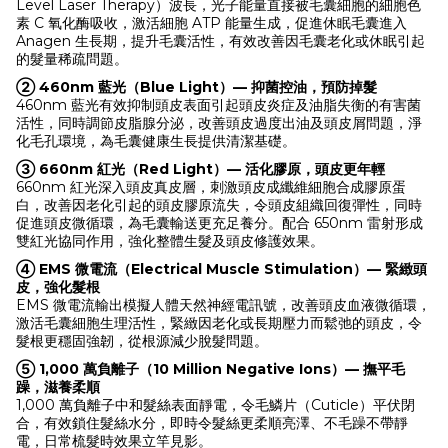
Level Laser Therapy）波長，光子能量直接被毛囊細胞的細胞色
素 C 氧化酶吸收，激活細胞 ATP 能量生成，促進休眠毛囊進入
Anagen 生長期，提升毛囊活性，有效改善因毛囊老化或休眠引起
的髮量稀疏問題。
② 460nm 藍光（Blue Light）— 抑菌控油，預防掉髮
460nm 藍光有效抑制頭皮表面引起頭皮炎症及油脂失衡的有害菌
活性，同時調節皮脂腺分泌，改善頭皮過度出油及頭皮屑問題，淨
化毛孔環境，為毛囊健康生長提供清潔基礎。
③ 660nm 紅光（Red Light）— 活化膠原，頭皮更年輕
660nm 紅光深入頭皮真皮層，刺激頭皮成纖維細胞合成膠原蛋
白，改善因老化引起的頭皮膠原流失，令頭皮組織回復彈性，同時
促進頭皮微循環，為毛囊輸送更充足養分。配合 650nm 雷射形成
雙紅光協同作用，強化整體生髮及頭皮修護效果。
④ EMS 微電流（Electrical Muscle Stimulation）— 緊緻頭
皮，強化髮根
EMS 微電流輸出模擬人體天然神經電訊號，改善頭皮血液微循環，
激活毛囊細胞生理活性，緊緻因老化或長期壓力而鬆弛的頭皮，令
髮根更穩固強韌，從根源減少脫髮問題。
⑤ 1,000 萬負離子（10 Million Negative Ions）— 撫平毛
躁，滋養柔順
1,000 萬負離子中和髮絲表面靜電，令毛鱗片（Cuticle）平伏閉
合，有效鎖住髮絲水分，即時令髮絲更柔順亮澤、不毛躁不帶靜
電，日常梳髮時效果立竿見影。