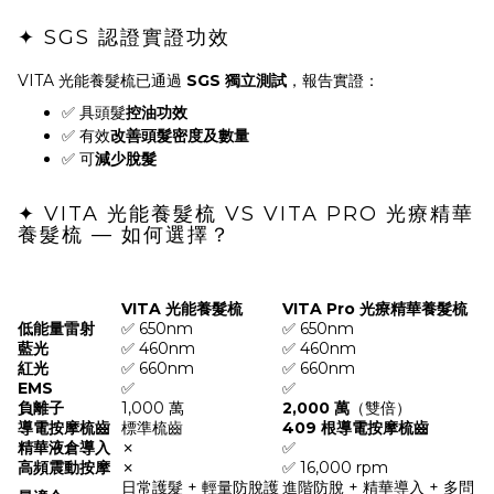
✦ SGS 認證實證功效
VITA 光能養髮梳已通過
SGS 獨立測試
，報告實證：
✅ 具頭髮
控油功效
✅ 有效
改善頭髮密度及數量
✅ 可
減少脫髮
✦ VITA 光能養髮梳 VS VITA PRO 光療精華
養髮梳 — 如何選擇？
VITA 光能養髮梳
VITA Pro 光療精華養髮梳
低能量雷射
✅ 650nm
✅ 650nm
藍光
✅ 460nm
✅ 460nm
紅光
✅ 660nm
✅ 660nm
EMS
✅
✅
負離子
1,000 萬
2,000 萬
（雙倍）
導電按摩梳齒
標準梳齒
409 根導電按摩梳齒
精華液倉導入
✗
✅
高頻震動按摩
✗
✅ 16,000 rpm
日常護髮 + 輕量防脫護
進階防脫 + 精華導入 + 多問