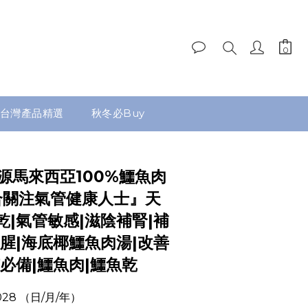
台灣產品精選
秋冬必Buy
源馬來西亞100%鱷魚肉
適合關注氣管健康人士』天
|氣管敏感|滋陰補腎|補
腥|海底椰鱷魚肉湯|改善
必備|鱷魚肉|鱷魚乾
028 （日/月/年）