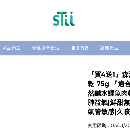
家品精選
精選按摩產品
迎接初夏
護理產品
『買4送1』森
乾 75g 『
然鹹水鱷魚肉乾
肺益氣|鮮甜無
氣管敏感|久咳
食用限期：03/01/2