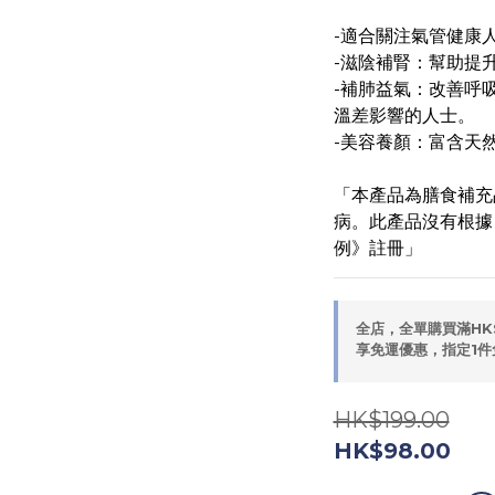
-適合關注氣管健康
-滋陰補腎：幫助提
-補肺益氣：改善呼
溫差影響的人士。
-美容養顏：富含天
「本產品為膳食補充
病。此產品沒有根據
例》註冊」
全店，全單購買滿HK
享免運優惠，指定1件
HK$199.00
HK$98.00