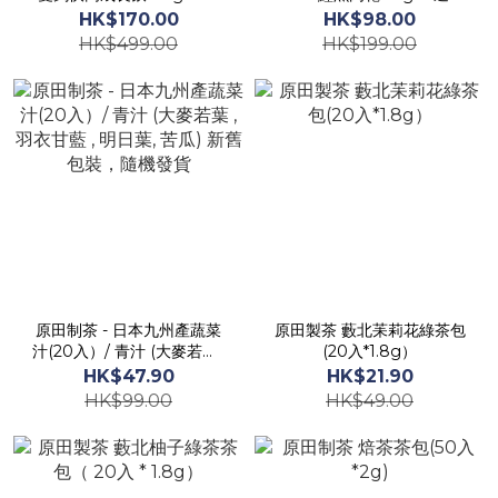
包
關注氣管健康人士』天然鹹
HK$170.00
HK$98.00
水鱷魚肉乾|氣管敏感|滋陰
HK$499.00
HK$199.00
補腎|補肺益氣|鮮甜無腥|海
底椰鱷魚肉湯|改善氣管敏
感|久咳必備|鱷魚肉|鱷魚乾
原田制茶 - 日本九州產蔬菜
原田製茶 藪北苿莉花綠茶包
汁(20入）/ 青汁 (大麥若葉 ,
(20入*1.8g）
羽衣甘藍 , 明日葉, 苦瓜) 新
HK$47.90
HK$21.90
舊包裝，隨機發貨
HK$99.00
HK$49.00