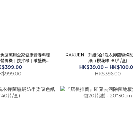
降噪免濾萬用全家健康營養料理
RAKUEN - 升級5合1洗衣抑菌驅
9｜營養機｜攪拌機｜破壁機｜
紙（櫻花味 90片/盒)
豆漿機
K$399.00
HK$39.00 ~ HK$100.
K$999.00
HK$396.00