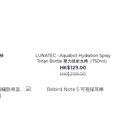
耳棒
LUNATEC - Aquabot Hydration Spray
Tritan Bottle 壓力噴射水樽（750ml）
HK$129.00
HK$299.00