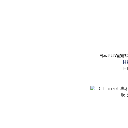
日本JUJY寵
H
H