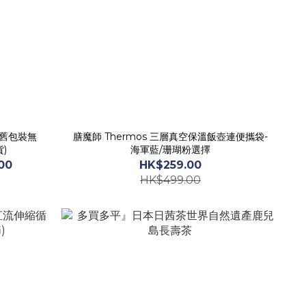
（舊包裝無
膳魔師 Thermos 三層真空保溫飯壺連便攜袋-
)
海軍藍/珊瑚粉選擇
00
HK$259.00
HK$499.00