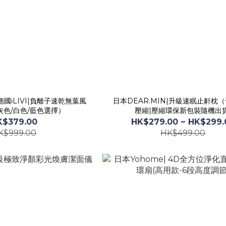
德國iLIVI|負離子速乾無葉風
日本DEAR.MIN|升級速眠止鼾枕
(深灰色/白色/藍色選擇）
壓縮|壓縮環保新包裝隨機出貨
K$379.00
HK$279.00 ~ HK$299.
K$999.00
HK$499.00