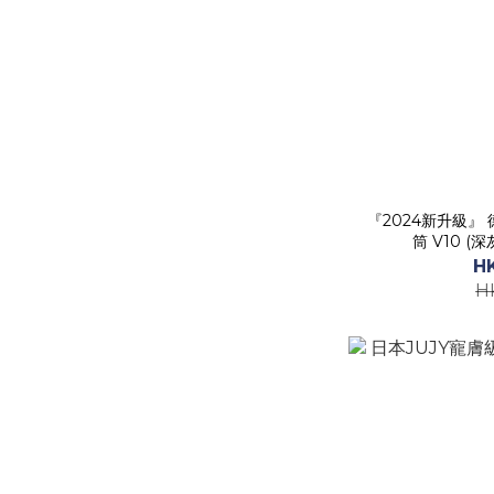
『2024新升級』 
筒 V10 
H
H