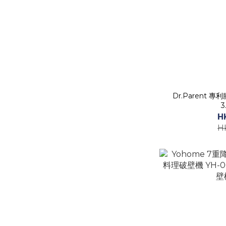
Dr.Parent
3
H
H