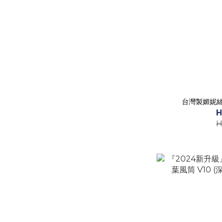
台灣製媚妮
H
H