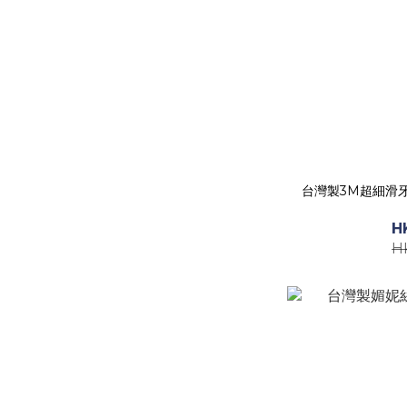
台灣製3M超細滑牙
H
H