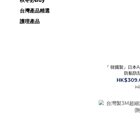
秋冬必Buy
台灣產品精選
護理產品
『 韓國製』日本Ar
防黏防
HK$309.
H