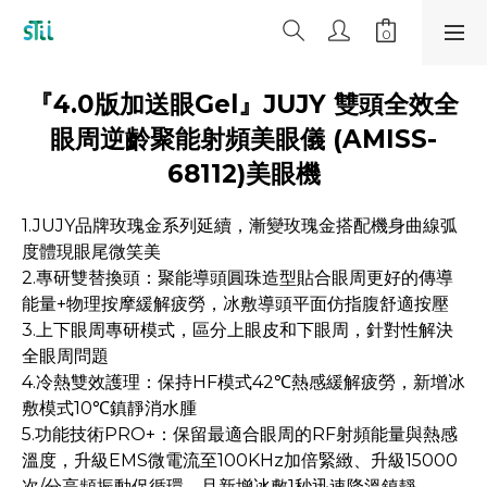
『4.0版加送眼Gel』JUJY 雙頭全效全
眼周逆齡聚能射頻美眼儀 (AMISS-
68112)美眼機
1.JUJY品牌玫瑰金系列延續，漸變玫瑰金搭配機身曲線弧
度體現眼尾微笑美
2.專研雙替換頭：聚能導頭圓珠造型貼合眼周更好的傳導
能量+物理按摩緩解疲勞，冰敷導頭平面仿指腹舒適按壓
3.上下眼周專研模式，區分上眼皮和下眼周，針對性解決
全眼周問題
4.冷熱雙效護理：保持HF模式42℃熱感緩解疲勞，新增冰
敷模式10℃鎮靜消水腫
5.功能技術PRO+：保留最適合眼周的RF射頻能量與熱感
溫度，升級EMS微電流至100KHz加倍緊緻、升級15000
次/分高頻振動促循環，且新增冰敷1秒迅速降溫鎮靜