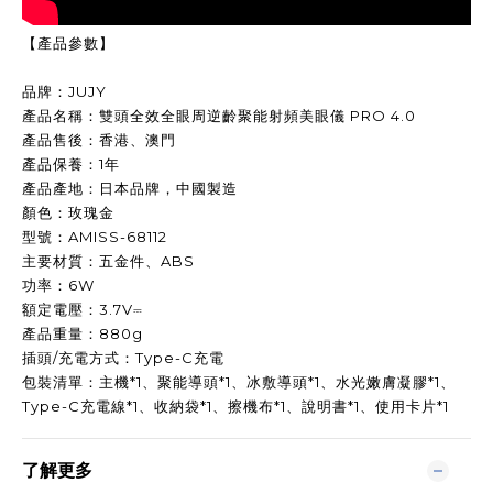
【產品參數】
品牌：JUJY
產品名稱：雙頭全效全眼周逆齡聚能射頻美眼儀 PRO 4.0
產品售後：香港、澳門
產品保養：1年
產品產地：日本品牌，中國製造
顏色：玫瑰金
型號：AMISS-68112
主要材質：五金件、ABS
功率：6W
額定電壓：3.7V⎓
產品重量：880g
插頭/充電方式：Type-C充電
包裝清單：主機*1、聚能導頭*1、冰敷導頭*1、水光嫩膚凝膠*1、
Type-C充電線*1、收納袋*1、擦機布*1、說明書*1、使用卡片*1
了解更多