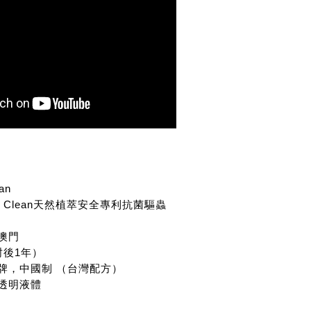
an
le Clean天然植萃安全專利抗菌驅蟲
澳門
封後1年）
品牌，中國制 （台灣配方）
半透明液體