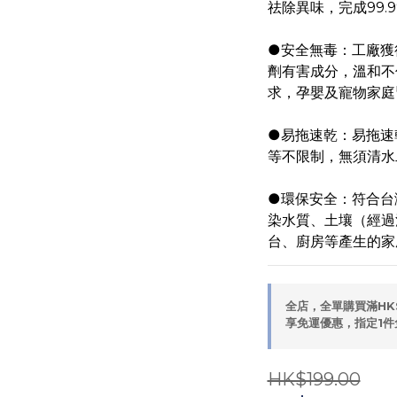
祛除異味，完成99.
●安全無毒：工廠獲
劑有害成分，溫和不
求，孕嬰及寵物家庭
●易拖速乾：易拖速
等不限制，無須清水
●環保安全：符合台
染水質、土壤（經過
台、廚房等產生的家
全店，全單購買滿HK
享免運優惠，指定1件
HK$199.00