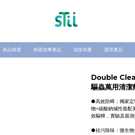
家品精選
精選按摩產品
迎接初夏
護理產品
Double C
驅蟲萬用清潔劑(
●高效防蟑：獨家定
物+碳酸鈉堿性復配
效驅蟑，實驗及親測
●祛污除味：微生物