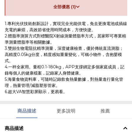
全部優惠 (1)
1.專利光伏技術創新設計，實現完全光能供電，免去更換電池或插線
充電的麻煩，高效節省使用時間成本，方便快捷。
2.體脂率測算方式對標醫院X射線測量體脂率方式，居家即可專業精
準測量體脂率等相關數據。
3.雙頻生物電阻抗精準測量，深度健康檢查，優於傳統直流測脂；
高精度0.05kg分度，精度感知重量變化，可稱小物件，含抱嬰模
式。
4.一秤全家用。量程0.1-180kg，APP支撐綁定多個家庭成員，記
錄每個人的健康檔案，記錄家人身體健康。
5.海量食物資料庫，可隨時記錄飲食熱量數據，對熱量進行量化管
理，熱量管理/減脂塑形管家。
6.超大VA智慧彩屏顯示，更易看。
商品描述
更多說明
推薦
商品描述