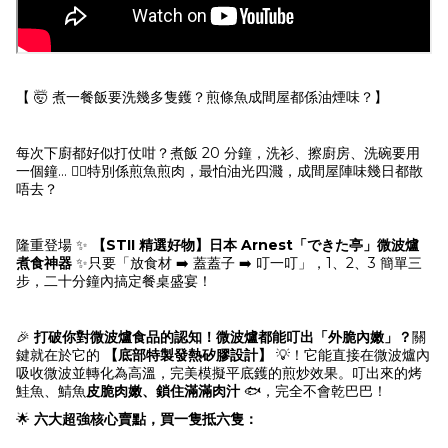
【 🤯 煮一餐飯要洗幾多隻鑊？煎條魚成間屋都係油煙味？】
每次下廚都好似打仗咁？煮飯 20 分鐘，洗衫、擦廚房、洗碗要用
一個鐘… 🤦‍♀️特別係煎魚煎肉，最怕油光四濺，成間屋陣味幾日都散
唔去？
隆重登場 ✨
【STII 精選好物】日本 Arnest「できた亭」微波爐
煮食神器
✨只要「放食材 ➡️ 蓋蓋子 ➡️ 叮一叮」，1、2、3 簡單三
步，二十分鐘內搞定餐桌盛宴！
🎉
打破你對微波爐食品的認知！微波爐都能叮出「外脆內嫩」？
關
鍵就在於它的
【底部特製發熱矽膠設計】
💡！它能直接在微波爐內
吸收微波並轉化為高溫，完美模擬平底鑊的煎炒效果。叮出來的烤
鮭魚、鯖魚
皮脆肉嫩、鎖住滿滿肉汁
🐟，完全不會乾巴巴！
🌟
六大超強核心賣點，買一隻抵六隻：