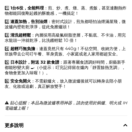
1️⃣
1台6役，全能料理
：煎、炒、煮、燉、蒸、煮飯，甚至連翻熱炸
物都能回復剛起鑊的酥脆感，一機搞定！
2️⃣
連蓋加熱，告別油煙
：密封式設計，煎魚都唔怕油煙滿屋飛，微
波爐內壁乾乾淨淨，從此免擦爐頭！
3️⃣
清洗超輕鬆
：內層採用高級氟樹脂塗層，不黏底、不卡油，用完
水龍頭一沖就乾淨，比洗鑊輕鬆 10 倍！
4️⃣
超輕巧無負擔
：連蓋竟然只有 440g！不佔空間、收納方便，上
班族帶去公司叮午餐、單身貴族、小家庭或老人家用都超安全。
5️⃣
日本設計，附送 32 款食譜
：跟著專屬食譜調好時間，廚藝新手
都能秒變大廚 🍳（小提示：叮完記得留在爐內「靜置餘熱烹調」，
食物會更加入味喔！）。
6️⃣
安全免開火
：不需顧爐火，放入微波爐後就可以轉身去陪小朋
友、化妝或追劇，真正解放雙手！
⚠️
貼心提醒：本品為微波爐專用神器，請勿使用於焗爐、明火或 IH
電磁爐上喔！
更多說明