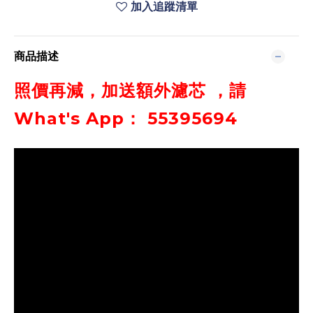
加入追蹤清單
商品描述
照價再減，加送額外濾芯 ，請
What's App： 55395694