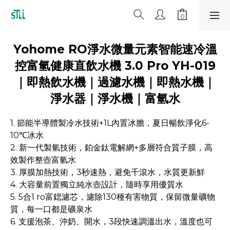
Yohome RO淨水微量元素智能速冷溫
控富氫健康直飲水機 3.0 Pro YH-019
｜即熱飲水機｜過濾水機｜即熱水機｜
淨水器｜淨水機｜富氫水
1. 節能半導體製冷水技術+1L內置冰膽，夏日暢飲淨化6-
10℃冰水
2. 新一代製氫技術，鉑金鈦電解網+多層符合質子膜，高
效製作整壺富氫水
3. 厚膜加熱技術，3秒速熱，避免千滾水，水質更新鮮
4. 大容量前置獨立純水壺設計，隨時享用優質水
5. 5合1 ro富鍶濾芯，濾除130種有害物質，保留微量礦物
質，每一口都是礦泉水
6. 支援泡茶、沖奶、開水，3段快速調溫出水，溫度也可