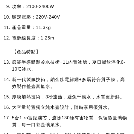
功率：2100-2400W
額定電壓：220V-240V
產品重量：11.3kg
電源線長度：1.25m
【產品特點】
節能半導體製冷水技術+1L內置冰膽，夏日暢飲淨化6-
10℃冰水。
新一代製氫技術，鉑金鈦電解網+多層符合質子膜，高
效製作整壺富氫水。
厚膜加熱技術，3秒速熱，避免千滾水，水質更新鮮。
大容量前置獨立純水壺設計，隨時享用優質水。
5合1 ro富鍶濾芯，濾除130種有害物質，保留微量礦物
質，每一口都是礦泉水。