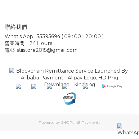
聯絡我們
What's App : 55395694 ( 09 : 00 - 20: 00 )
營業時間：24 Hours
電郵: stiistore2015@gmail.com
Powered by
SHOPLINE Payments