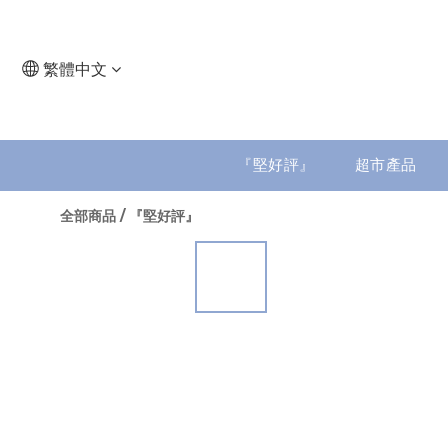
繁體中文
『堅好評』
超市產品
全部商品
/
『堅好評』