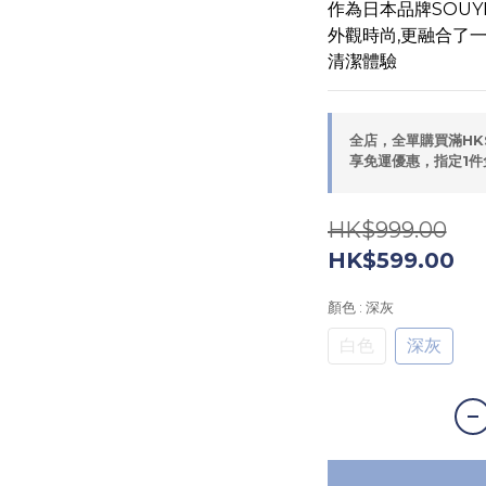
作為日本品牌SOUYI的
外觀時尚,更融合了
清潔體驗
全店，全單購買滿HK
享免運優惠，指定1件
HK$999.00
HK$599.00
顏色
: 深灰
白色
深灰