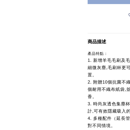
商品描述
產品特點：
1. 新增羊毛毛刷
細微灰塵,毛刷杯更
置。
2. 附贈10個抗菌
個耐用不織布紙袋,
香。
3. 時尚灰透色集
計,可有效隱藏吸入
4. 多種配件（延
對不同情境。