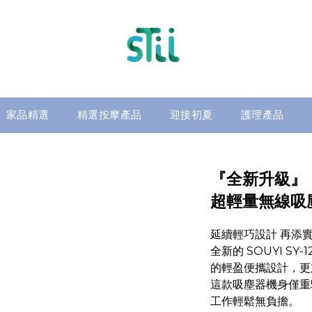
家品精選
精選按摩產品
迎接初夏
護理產品
『全新升級』 So
超輕量無線吸
延續輕巧設計 再添
全新的 SOUYI SY
的輕盈便攜設計，更
這款吸塵器機身僅重
工作輕鬆無負擔。