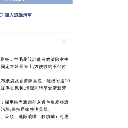
加入追蹤清單
及毛刷杯：羊毛刷設計能有效清除家中
可固定在延長管上,方便收納不佔位
不織布紙袋及香薰除臭包：隨機附送10
並提供香氛包,清潔同時享受清新芳
塵杯：採用時尚雅緻的灰透色集塵杯設
的污垢,保持居家整潔美觀。
長管、吸頭、縫隙噴嘴、軟噴嘴）可應