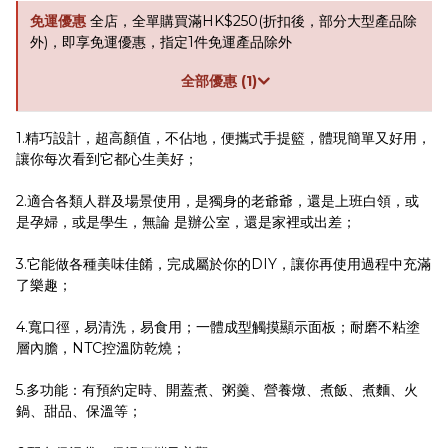
免運優惠
全店，全單購買滿HK$250(折扣後，部分大型產品除
外)，即享免運優惠，指定1件免運產品除外
全部優惠 (1)
1.精巧設計，超高顏值，不佔地，便攜式手提籃，體現簡單又好用，
讓你每次看到它都心生美好；
2.適合各類人群及場景使用，是獨身的老爺爺，還是上班白領，或
是孕婦，或是學生，無論 是辦公室，還是家裡或出差；
3.它能做各種美味佳餚，完成屬於你的DIY，讓你再使用過程中充滿
了樂趣；
4.寬口徑，易清洗，易食用；一體成型觸摸顯示面板；耐磨不粘塗
層內膽，NTC控溫防乾燒；
5.多功能：有預約定時、開蓋煮、粥羹、營養燉、煮飯、煮麵、火
鍋、甜品、保溫等；