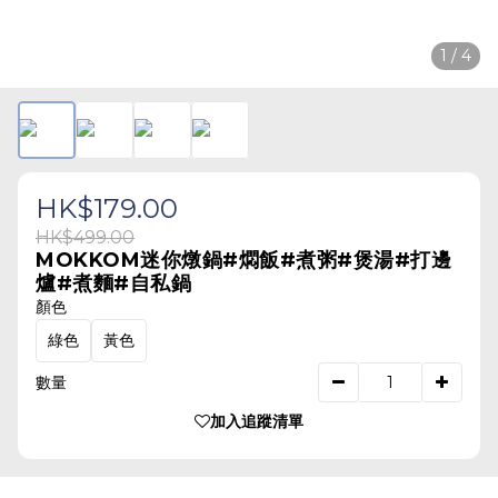
1 / 4
HK$179.00
HK$499.00
MOKKOM迷你燉鍋#燜飯#煮粥#煲湯#打邊
爐#煮麵#自私鍋
顏色
綠色
黃色
數量
加入追蹤清單