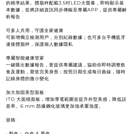
的精準結果。體脂秤配載3.5吋LED大螢幕，即時顯示基
本數據，並將詳細資訊同步傳輸至專屬APP，提供專屬解
析報告
可多人共用，守護全家健康
可新增獨立檢測用戶，分別紀錄數據；也可多台手機藍牙
連接體脂秤，保護個人數據隱私
專屬智能健康管家
一鍵匯出數據報告，更提供專屬建議，協助你即時調整飲
食及運動，塑造完美身形；按照日期生成每日曲線，隨時
記錄身體的微小變化
加大加固美型面板
ITO 大面積面板，增加導電範圍並提升外型美感，降低誤
差率。6 mm 防爆鋼化玻璃更加強承重強度。
規格:
• 顏色： 白色 & 黑色