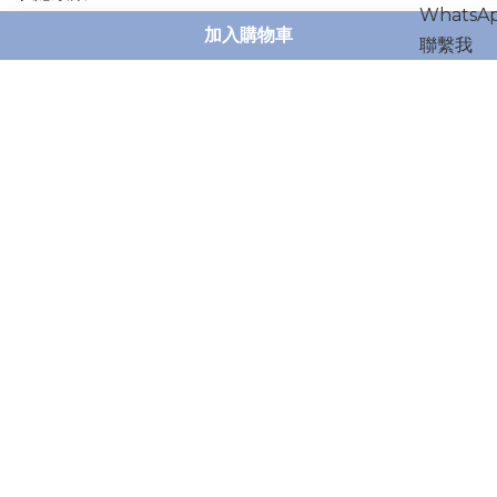
加入購物車
聯絡我們
What's App : 55395694 ( 09 : 00 - 20: 00 )
營業時間：24 Hours
電郵: stiistore2015@gmail.com
Powered by
SHOPLINE Payments