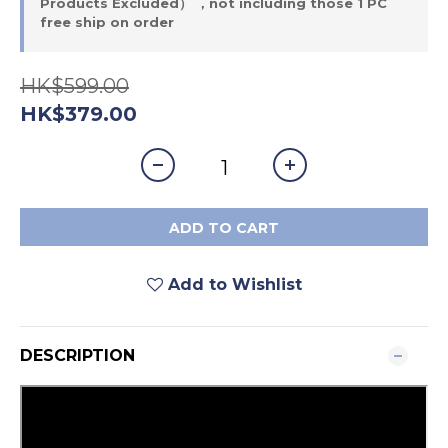
Products Excluded） ，not including those 1 PC
free ship on order
HK$599.00
HK$379.00
ADD TO CART
Add to Wishlist
DESCRIPTION