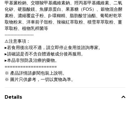
甲基澱粉鈉、交聯羧甲基纖維素鈉、羥丙基甲基纖維素、二氧
化矽、硬脂酸鎂、魚膠原蛋白、果寡糖（FOS）、穀物混合酵
素粉、濃縮覆盆子粉、β-環糊精、脂肪酸甘油酯、葡萄籽乾萃
取物粉末、洋車前子殼粉、辣椒紅萃取粉、積雪草萃取粉、薑
萃取粉、植物乳桿菌等
--------------------
⚠️注意事項：
▸若食用後出現不適，請立即停止食用並諮詢專家。
▸請確認是否不含自體過敏成分後再服用。
▸本品非預防及治療的藥物。
====================
※ 產品詳情請參閱包裝上說明。
※ 圖片只供參考，一切以實物為準。
Details