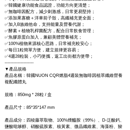
✅韓國健康功能食品認證，功能方向更清楚；
✅無咖啡因配方，減少刺激感，日常更易堅持；
✅添加果寡糖＋洋車前子殼，高纖補充更全面；
✅加入B族維他命，支持能量及營養代謝；
✅酵素＋植物乳桿菌配方，配合日常飲食管理；
✅魚膠原蛋白加入，兼顧美體營養補充；
✅100%植物來源核心思路，日常補充較安心；
✅每日1粒簡單方便，建立規律更容易；
✅4週28粒裝，小巧便攜，返工出街都方便帶；
--------------------
▼產品規格
產品名稱：韓國NUON CQR燃脂4週裝無咖啡因植萃纖維營養
複配纖體丸
規格：850mg * 28粒 / 盒
產品尺寸：85*35*147 mm
產品成分：四稜藤萃取物、100%煙醯胺（99%）、D-泛酸鈣、
鹽酸吡哆醇、硝酸硫胺素、核黃素、微晶纖維素、海藻粉、羧