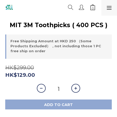
MIT 3M Toothpicks ( 400 PCS )
Free Shipping Amount at HKD 250 （Some
Products Excluded） ，not including those 1 PC
free ship on order
HK$299.00
HK$129.00
ADD TO CART