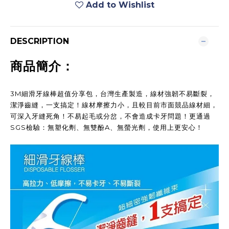
Add to Wishlist
DESCRIPTION
商品簡介：
3M細滑牙線棒超值分享包，台灣生產製造，線材強韌不易斷裂，
潔淨齒縫，一支搞定！線材摩擦力小，且較目前市面競品線材細，
可深入牙縫死角！不易起毛或分岔，不會造成卡牙問題！更通過
SGS檢驗：無塑化劑、無雙酚A、無螢光劑，使用上更安心！