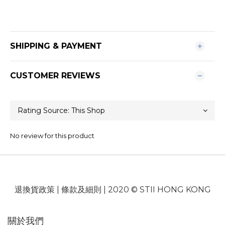
SHIPPING & PAYMENT
CUSTOMER REVIEWS
No review for this product
退換貨政策
|
條款及細則
| 2020 © STII HONG KONG
關於我們