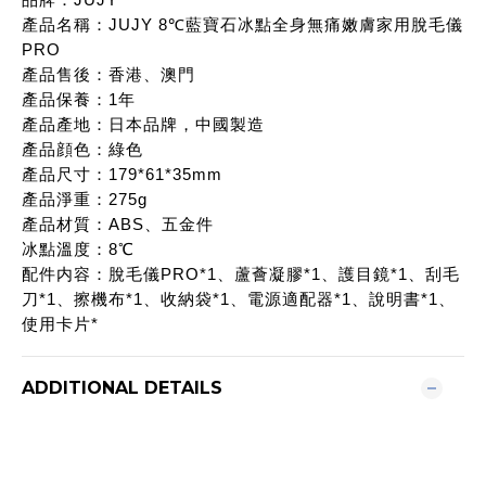
產品名稱：JUJY 8℃藍寶石冰點全身無痛嫩膚家用脫毛儀
PRO
產品售後：香港、澳門
產品保養：1年
產品產地：日本品牌，中國製造
產品顔色：綠色
產品尺寸：179*61*35mm
產品淨重：275g
產品材質：ABS、五金件
冰點溫度：8℃
配件内容：脫毛儀PRO*1、蘆薈凝膠*1、護目鏡*1、刮毛
刀*1、擦機布*1、收納袋*1、電源適配器*1、說明書*1、
使用卡片*
ADDITIONAL DETAILS