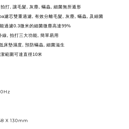
拍打, 讓毛髮, 灰塵, 蟎蟲, 細菌無所遁形
a濾芯雙重過濾, 有效分離毛髮, 灰塵, 蟎蟲, 及細菌
 能過濾0.3微米的細菌微塵高達99%
外線, 拍打三大功能, 簡單易用
降低床墊濕度, 預防蟎蟲, 細菌滋生
清潔範圍可達直徑10米
0Hz
68 X 130mm