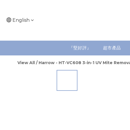
English
『堅好評』
超市產品
View All
/
Harrow - HT-VC608 3-in-1 UV Mite Remova