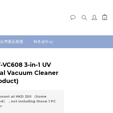
台灣產品精選
秋冬必Buy
-VC608 3-in-1 UV
al Vacuum Cleaner
oduct)
mount at HKD 250 （Some
d） ，not including those 1 PC
er