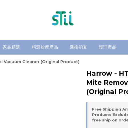
家品精選
精選按摩產品
迎接初夏
護理產品
l Vacuum Cleaner (Original Product)
Harrow - HT
Mite Remov
(Original Pr
Free Shipping A
Products Exclude
free ship on ord