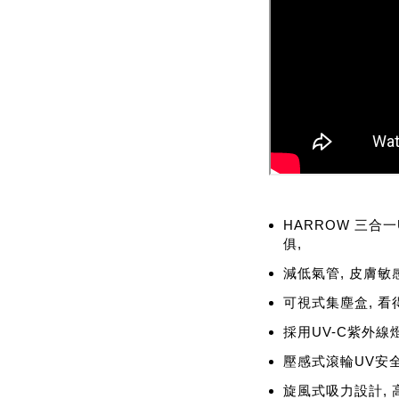
HARROW 三合
俱,
減低氣管, 皮膚敏
可視式集塵盒, 看
採用UV-C紫外線
壓感式滾輪UV安全
旋風式吸力設計, 