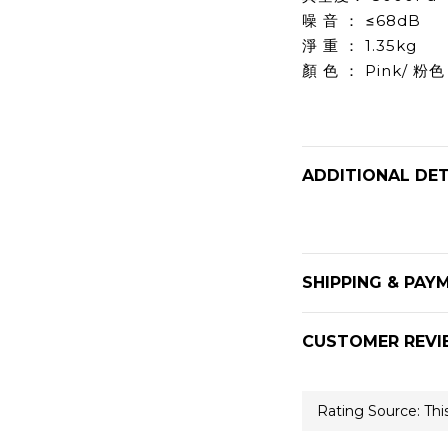
噪 音 ： ≤68dB
淨 重 ： 1.35kg
顏 色 ： Pink/ 粉色
ADDITIONAL DET
SHIPPING & PAY
CUSTOMER REVI