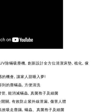
一UV除蟎吸塵機, 創新設計全方位清潔床墊, 梳化, 傢
感的機會, 讓家人甜睡入夢!
得到的塵蟎蟲, 方便清洗
燈管, 能消滅蟎蟲, 真菌孢子及細菌
開關, 有效防止紫外線泄漏, 傷害人體
高效吸走塵蹣, 蟎蟲、真菌孢子及細菌