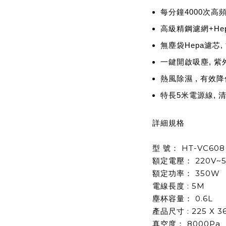
每分鐘4000次高頻
高級精鋼濾網+Hep
無塵袋Hepa濾芯,
一鍵開啟吸塵, 紫
熱風除濕 , 有效
特長5米電源線, 
詳細規格
型 號： HT-VC608
額定電壓： 220V~5
額定功率： 350W
電線長度 : 5M
塵杯容量： 0.6L
產品尺寸 : 225 X 3
真空度： 8000Pa