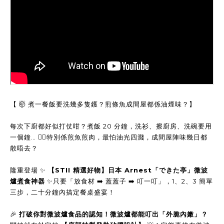
【 🤯 煮一餐飯要洗幾多隻鑊？煎條魚成間屋都係油煙味？】
每次下廚都好似打仗咁？煮飯 20 分鐘，洗衫、擦廚房、洗碗要用
一個鐘… 🤦‍♀️特別係煎魚煎肉，最怕油光四濺，成間屋陣味幾日都
散唔去？
隆重登場 ✨
【STII 精選好物】日本 Arnest「できた亭」微波
爐煮食神器
✨只要「放食材 ➡️ 蓋蓋子 ➡️ 叮一叮」，1、2、3 簡單
三步，二十分鐘內搞定餐桌盛宴！
🎉
打破你對微波爐食品的認知！微波爐都能叮出「外脆內嫩」？