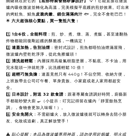
關鍵就在於它的
【底部特製發熱矽膠設計】
💡！它能直接在微波
爐內吸收微波並轉化為高溫，完美模擬平底鑊的煎炒效果。叮出來
的烤鮭魚、鯖魚
皮脆肉嫩、鎖住滿滿肉汁
🐟，完全不會乾巴巴！
🌟
六大超強核心賣點，買一隻抵六隻：
1️⃣
1台6役，全能料理
：煎、炒、煮、燉、蒸、煮飯，甚至連翻熱
炸物都能回復剛起鑊的酥脆感，一機搞定！
2️⃣
連蓋加熱，告別油煙
：密封式設計，煎魚都唔怕油煙滿屋飛，
微波爐內壁乾乾淨淨，從此免擦爐頭！
3️⃣
清洗超輕鬆
：內層採用高級氟樹脂塗層，不黏底、不卡油，用
完水龍頭一沖就乾淨，比洗鑊輕鬆 10 倍！
4️⃣
超輕巧無負擔
：連蓋竟然只有 440g！不佔空間、收納方便，
上班族帶去公司叮午餐、單身貴族、小家庭或老人家用都超安
全。
5️⃣
日本設計，附送 32 款食譜
：跟著專屬食譜調好時間，廚藝新
手都能秒變大廚 🍳（小提示：叮完記得留在爐內「靜置餘熱烹
調」，食物會更加入味喔！）。
6️⃣
安全免開火
：不需顧爐火，放入微波爐後就可以轉身去陪小朋
友、化妝或追劇，真正解放雙手！
⚠️
貼心提醒：本品為微波爐專用神器，請勿使用於焗爐、明火或