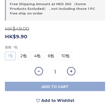
Free Shipping Amount at HKD 250 （Some
Products Excluded） ，not including those 1 PC
free ship on order
HK$49.00
HK$9.90
規格
: 1包
1包
2包
4包
6包
10包
ADD TO CART
Add to Wishlist