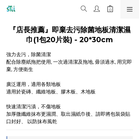
『店長推薦』即棄去污除菌地板清潔濕
巾(1包20片裝) - 20*30cm
強力去污，除菌清潔
配合除塵紙拖把使用, 一次過清潔及拖地, 毋須過水, 用完即
棄, 方便衛生
廣泛運用，適用各類地板
適用於瓷磚、纖維地板、膠木板、木地板
快速清潔污漬，不傷地板
加厚微纖維抹布更濕潤、取出濕紙巾後、請即將包裝袋貼
口封好、 以防抹布風乾