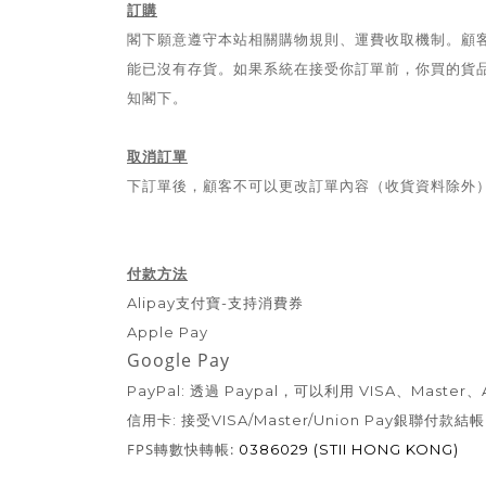
訂購
閣下願意遵守本站相關購物規則、運費收取機制。顧
能已沒有存貨。如果系統在接受你訂單前，你買的貨
知閣下。
取消訂單
下訂單後，顧客不可以更改訂單內容（收貨資料除外
付款方法
Alipay支付寶-支持消費券
Apple Pay
Google Pay
PayPal: 透過 Paypal，可以利用 VISA、Master、
信用卡: 接受VISA/Master/
Union Pay銀聯
付款結帳
FPS轉數快轉帳:
0386029 (STII HONG KONG)