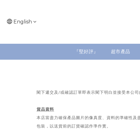
English
『堅好評』
超市產品
閣下遞交及/或確認訂單即表示閣下明白並接受本公
貨品資料
本店當盡力確保產品圖片的像真度、資料的準確性及
包裝，以送貨前的訂貨確認作準作實。