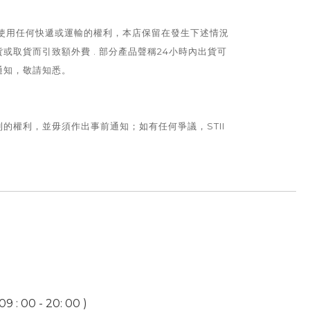
留使用任何快遞或運輸的權利，本店保留在發生下述情況
取貨而引致額外費 . 部分產品聲稱24小時內出貨可
通知，敬請知悉。
權利，並毋須作出事前通知；如有任何爭議，STII
9 : 00 - 20: 00 )