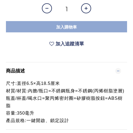
加入購物車
加入追蹤清單
商品描述
尺寸:直徑6.5×高18.5厘米
材質/材質:內膽/瓶口=不銹鋼瓶身=不銹鋼(丙烯樹脂塗層)
瓶蓋/杯蓋/喝水口=聚丙烯密封圈=矽膠樹脂按鈕=ABS樹
脂
容量:350毫升
產品規格:一鍵開啟、鎖定設計