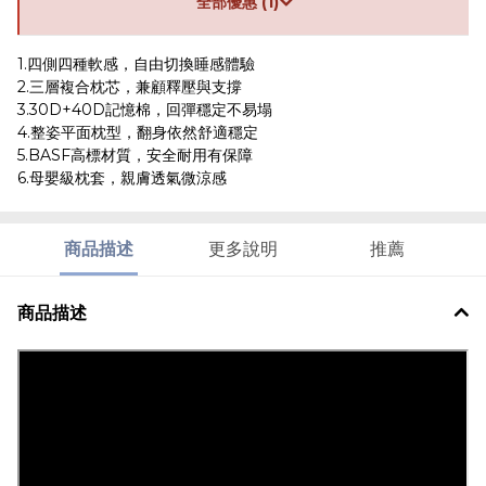
全部優惠 (1)
1.四側四種軟感，自由切換睡感體驗
2.三層複合枕芯，兼顧釋壓與支撐
3.30D+40D記憶棉，回彈穩定不易塌
4.整姿平面枕型，翻身依然舒適穩定
5.BASF高標材質，安全耐用有保障
6.母嬰級枕套，親膚透氣微涼感
商品描述
更多說明
推薦
商品描述