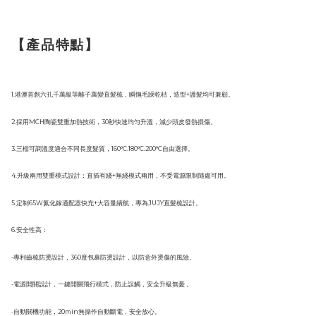
【產品特點】
1.港澳首創六孔千萬級等離子萬變直髮梳，瞬撫毛躁乾枯，造型+護髮均可兼顧。
2.採用MCH陶瓷雙重加熱技術，30秒快速均匀升溫，減少頭皮發熱損傷。
3.三檔可調溫度適合不同長度髮質，160°C.180°C.200°C自由選擇。
4.升級兩用雙重模式設計：直插有綫+無綫模式兩用，不受電源限制隨處可用。
5.定制65W氮化鎵適配器快充+大容量續航，專為JUJY直髮梳設計。
6.安全性高：
-專利齒梳防燙設計，360度包裹防燙設計，以防意外燙傷的風險。
-電源開關設計，一鍵開關飛行模式，防止誤觸，安全升級無憂 。
-自動關機功能，20min無操作自動斷電，安全放心。