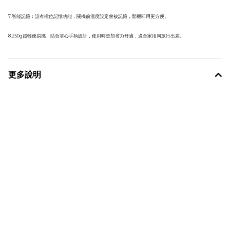
7.智能記憶：設有檔位記憶功能，關機前溫度設定會被記憶，開機即用更方便。
8.250g超輕便易攜：貼合掌心手柄設計，使用時更加省力舒適，適合家用同旅行出差。
更多說明