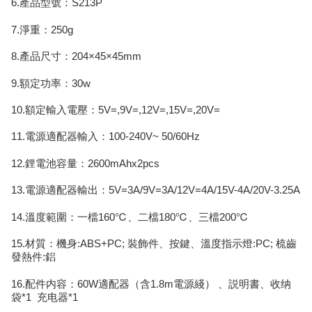
6.產品型號：S213P
7.淨重：250g
8.產品尺寸：204×45×45mm
9.額定功率：30w
10.額定輸入電壓：5V=,9V=,12V=,15V=,20V=
11.電源適配器輸入：100-240V~ 50/60Hz
12.鋰電池容量：2600mAhx2pcs
13.電源適配器輸出：5V=3A/9V=3A/12V=4A/15V-4A/20V-3.25A
14.溫度範圍：一檔160℃、二檔180℃、三檔200℃
15.材質：機身:ABS+PC; 裝飾件、按鍵、溫度指示燈:PC; 梳齒
發熱件:鋁
16.配件内容：60W適配器（含1.8m電源綫） 、説明書、收纳
袋*1 充电器*1