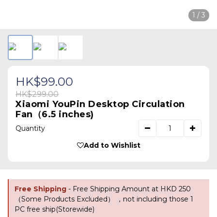
1 / 3
HK$99.00
HK$299.00
Xiaomi YouPin Desktop Circulation
Fan（6.5 inches)
Quantity
Add to Wishlist
Free Shipping
- Free Shipping Amount at HKD 250
（Some Products Excluded） ，not including those 1
PC free ship(Storewide)