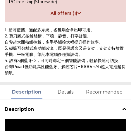
PC free ship(Storewide)
All offers (1)
1. 超薄便攜、適配多系統，各種場合拿出即可用。
2. 剪刀腳式按鍵结構，平稳、静音、打字舒適。
自帶超大面積觸控板，多手勢觸控大幅提升操作效率。
3. 磁吸可分離式多功能皮套，既是保護套又是支架，支架支持放置
手機、平板電腦、筆記本電腦多種類設備。
4. 設有3個藍牙位，可同時綁定三個智能設備，輕鬆快速可切換。
台灣Pixart低功耗高性能藍牙、觸控芯片+1000mAh超大電池超長
續航。
Description
Details
Recommended
Description