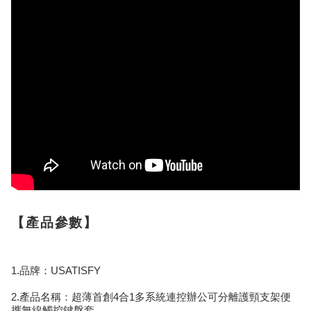
【產品參數】
1.品牌：USATISFY
2.產品名稱：超薄首創4合1多系統連控辦公可分離護頸支架便
攜無線觸控鍵盤套